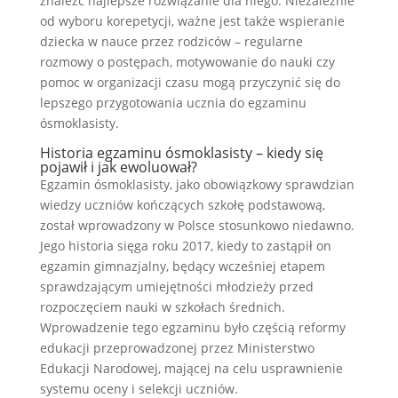
znaleźć najlepsze rozwiązanie dla niego. Niezależnie
od wyboru korepetycji, ważne jest także wspieranie
dziecka w nauce przez rodziców – regularne
rozmowy o postępach, motywowanie do nauki czy
pomoc w organizacji czasu mogą przyczynić się do
lepszego przygotowania ucznia do egzaminu
ósmoklasisty.
Historia egzaminu ósmoklasisty – kiedy się
pojawił i jak ewoluował?
Egzamin ósmoklasisty, jako obowiązkowy sprawdzian
wiedzy uczniów kończących szkołę podstawową,
został wprowadzony w Polsce stosunkowo niedawno.
Jego historia sięga roku 2017, kiedy to zastąpił on
egzamin gimnazjalny, będący wcześniej etapem
sprawdzającym umiejętności młodzieży przed
rozpoczęciem nauki w szkołach średnich.
Wprowadzenie tego egzaminu było częścią reformy
edukacji przeprowadzonej przez Ministerstwo
Edukacji Narodowej, mającej na celu usprawnienie
systemu oceny i selekcji uczniów.