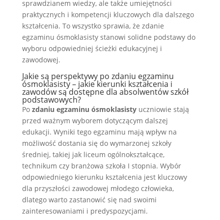
sprawdzianem wiedzy, ale także umiejętności
praktycznych i kompetencji kluczowych dla dalszego
kształcenia. To wszystko sprawia, że zdanie
egzaminu ósmoklasisty stanowi solidne podstawy do
wyboru odpowiedniej ścieżki edukacyjnej i
zawodowej.
Jakie są perspektywy po zdaniu egzaminu
ósmoklasisty – jakie kierunki kształcenia i
zawodów są dostępne dla absolwentów szkół
podstawowych?
Po
zdaniu egzaminu ósmoklasisty
uczniowie stają
przed ważnym wyborem dotyczącym dalszej
edukacji. Wyniki tego egzaminu mają wpływ na
możliwość dostania się do wymarzonej szkoły
średniej, takiej jak liceum ogólnokształcące,
technikum czy branżowa szkoła I stopnia. Wybór
odpowiedniego kierunku kształcenia jest kluczowy
dla przyszłości zawodowej młodego człowieka,
dlatego warto zastanowić się nad swoimi
zainteresowaniami i predyspozycjami.