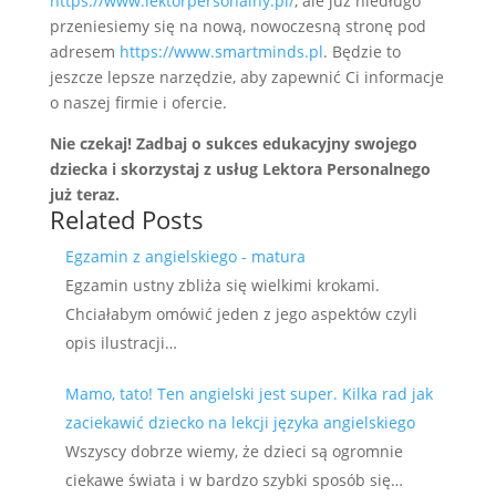
https://www.lektorpersonalny.pl/
, ale już niedługo
przeniesiemy się na nową, nowoczesną stronę pod
adresem
https://www.smartminds.pl
. Będzie to
jeszcze lepsze narzędzie, aby zapewnić Ci informacje
o naszej firmie i ofercie.
Nie czekaj! Zadbaj o sukces edukacyjny swojego
dziecka i skorzystaj z usług Lektora Personalnego
już teraz.
Related Posts
Egzamin z angielskiego - matura
Egzamin ustny zbliża się wielkimi krokami.
Chciałabym omówić jeden z jego aspektów czyli
opis ilustracji…
Mamo, tato! Ten angielski jest super. Kilka rad jak
zaciekawić dziecko na lekcji języka angielskiego
Wszyscy dobrze wiemy, że dzieci są ogromnie
ciekawe świata i w bardzo szybki sposób się…