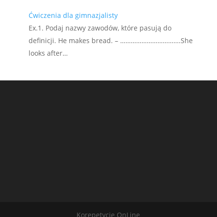
Ćwiczenia dla gimnazjalisty
Ex.1. Podaj nazwy zawodów, które pasują do
definicji. He makes bread. – …………………………….She
looks after…
Korepetycje OnLine