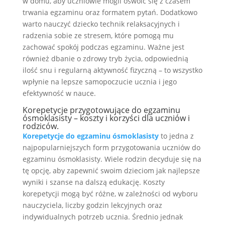
w domu, aby uczniowie mogli oswoić się z czasem
trwania egzaminu oraz formatem pytań. Dodatkowo
warto nauczyć dziecko technik relaksacyjnych i
radzenia sobie ze stresem, które pomogą mu
zachować spokój podczas egzaminu. Ważne jest
również dbanie o zdrowy tryb życia, odpowiednią
ilość snu i regularną aktywność fizyczną – to wszystko
wpłynie na lepsze samopoczucie ucznia i jego
efektywność w nauce.
Korepetycje przygotowujące do egzaminu
ósmoklasisty – koszty i korzyści dla uczniów i
rodziców.
Korepetycje do egzaminu ósmoklasisty
to jedna z
najpopularniejszych form przygotowania uczniów do
egzaminu ósmoklasisty. Wiele rodzin decyduje się na
tę opcję, aby zapewnić swoim dzieciom jak najlepsze
wyniki i szanse na dalszą edukację. Koszty
korepetycji mogą być różne, w zależności od wyboru
nauczyciela, liczby godzin lekcyjnych oraz
indywidualnych potrzeb ucznia. Średnio jednak